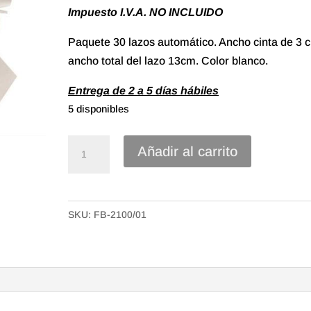
Impuesto I.V.A. NO INCLUIDO
Paquete 30 lazos automático. Ancho cinta de 3 
ancho total del lazo 13cm. Color blanco.
Entrega de 2 a 5 días hábiles
5 disponibles
Lazo
Añadir al carrito
Automático
cinta
polipropileno
SKU:
FB-2100/01
de
30mm.
Color
Blanco
(30u.)