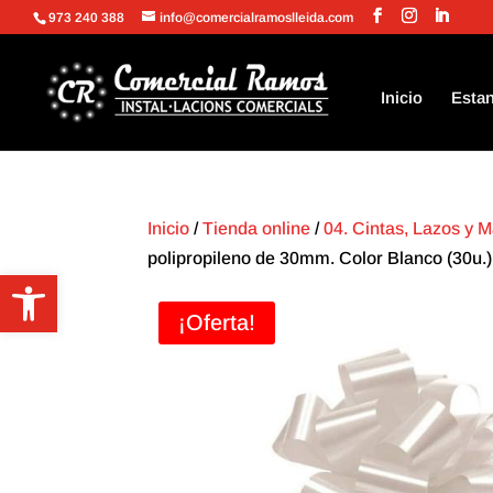
973 240 388
info@comercialramoslleida.com
Inicio
Estan
Inicio
/
Tienda online
/
04. Cintas, Lazos y 
polipropileno de 30mm. Color Blanco (30u.)
Abrir barra de herramientas
¡Oferta!