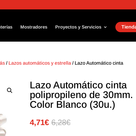
terías
Mostradores
Proyectos y Servicios
Tienda
Más
/
Lazos automáticos y estrella
/ Lazo Automático cinta
Lazo Automático cinta
polipropileno de 30mm.
Color Blanco (30u.)
4,71
€
6,28
€