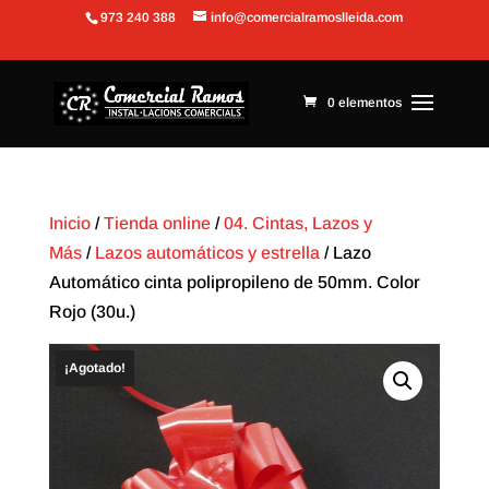
973 240 388
info@comercialramoslleida.com
Abrir barra de herramientas
0 elementos
Inicio
/
Tienda online
/
04. Cintas, Lazos y
Más
/
Lazos automáticos y estrella
/ Lazo
Automático cinta polipropileno de 50mm. Color
Rojo (30u.)
¡Agotado!