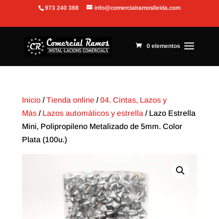
973 240 388
info@comercialramoslleida.com
Abrir barra de herramientas
0 elementos
Inicio
/
Tienda online
/
04. Cintas, Lazos y
Más
/
Lazos automáticos y estrella
/ Lazo Estrella
Mini, Polipropileno Metalizado de 5mm. Color
Plata (100u.)