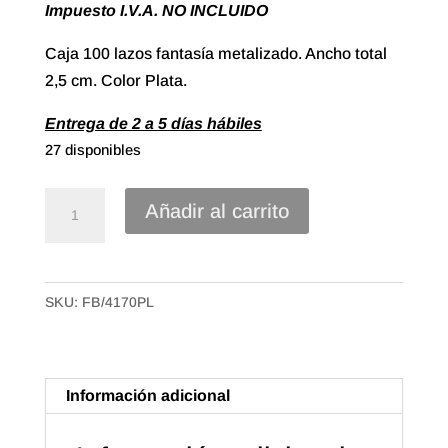
Impuesto I.V.A. NO INCLUIDO
Caja 100 lazos fantasía metalizado. Ancho total
2,5 cm. Color Plata.
Entrega de 2 a 5 días hábiles
27 disponibles
Lazo
Añadir al carrito
Estrella
Mini,
Polipropileno
SKU:
FB/4170PL
Metalizado
de
5mm.
Color
Información adicional
Plata
(100u.)