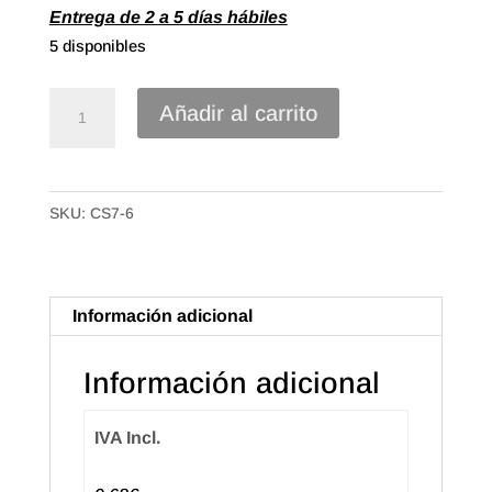
Entrega de 2 a 5 días hábiles
5 disponibles
Lazo
Añadir al carrito
Estrella
Pequeño,
Polipropileno
SKU:
CS7-6
Metalizado
de
7mm.
Colores
Información adicional
surtidos
(100u.)
Información adicional
cantidad
IVA Incl.