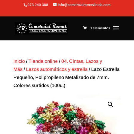
973 240 388
info@comercialramoslleida.com
Abrir barra de herramientas
0 elementos
Inicio
/
Tienda online
/
04. Cintas, Lazos y
Más
/
Lazos automáticos y estrella
/ Lazo Estrella
Pequeño, Polipropileno Metalizado de 7mm.
Colores surtidos (100u.)