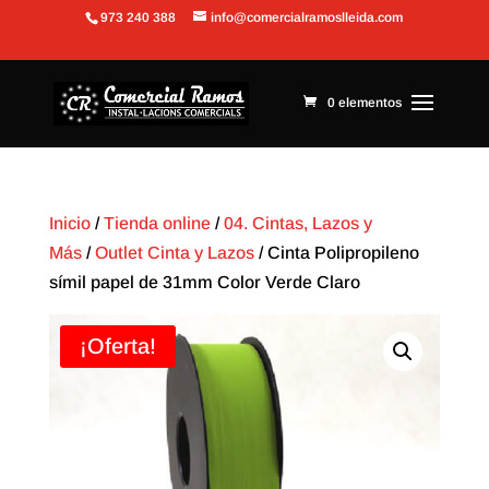
973 240 388
info@comercialramoslleida.com
Abrir barra de herramientas
0 elementos
Inicio
/
Tienda online
/
04. Cintas, Lazos y
Más
/
Outlet Cinta y Lazos
/ Cinta Polipropileno
símil papel de 31mm Color Verde Claro
¡Oferta!