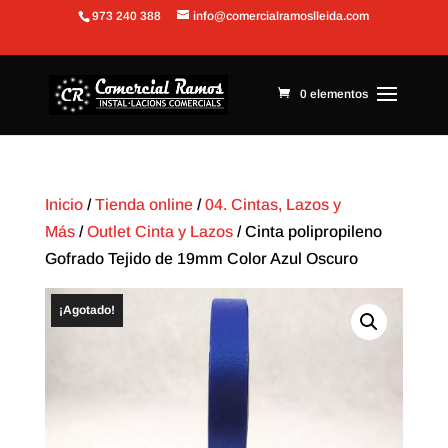
973 240 388
info@comercialramoslleida.com
Abrir barra de herramientas
0 elementos
Inicio
/
Tienda online
/
04. Cintas, Lazos y
Más
/
Outlet Cinta y Lazos
/ Cinta polipropileno
Gofrado Tejido de 19mm Color Azul Oscuro
¡Agotado!