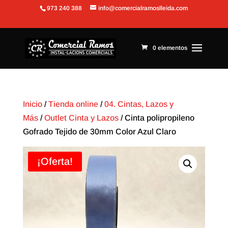
973 240 388
info@comercialramoslleida.com
Abrir barra de herramientas
0 elementos
Inicio
/
Tienda online
/
04. Cintas, Lazos y
Más
/
Outlet Cinta y Lazos
/ Cinta polipropileno
Gofrado Tejido de 30mm Color Azul Claro
¡Oferta!