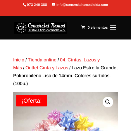
973 240 388
info@comercialramoslleida.com
Abrir barra de herramientas
0 elementos
Inicio
/
Tienda online
/
04. Cintas, Lazos y
Más
/
Outlet Cinta y Lazos
/ Lazo Estrella Grande,
Polipropileno Liso de 14mm. Colores surtidos.
(100u.)
¡Oferta!