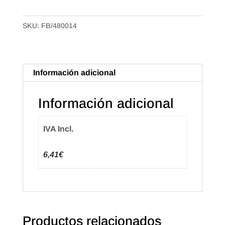
Grande,
Polipropileno
SKU:
FB/480014
Liso
de
14mm.
Colores
Información adicional
surtidos.
(100u.)
Información adicional
cantidad
IVA Incl.
6,41€
Productos relacionados