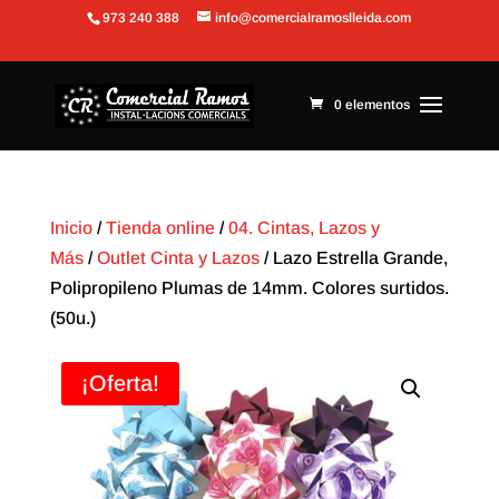
973 240 388
info@comercialramoslleida.com
Abrir barra de herramientas
0 elementos
Inicio
/
Tienda online
/
04. Cintas, Lazos y
Más
/
Outlet Cinta y Lazos
/ Lazo Estrella Grande,
Polipropileno Plumas de 14mm. Colores surtidos.
(50u.)
¡Oferta!