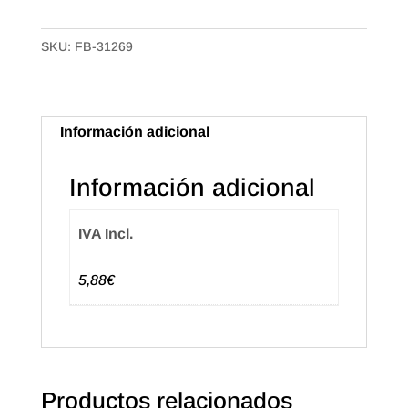
Grande,
Polipropileno
SKU:
FB-31269
Plumas
de
14mm.
Colores
Información adicional
surtidos.
(50u.)
Información adicional
cantidad
IVA Incl.
5,88€
Productos relacionados