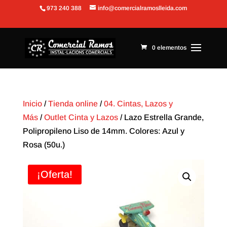
973 240 388
info@comercialramoslleida.com
Abrir barra de herramientas
0 elementos
Inicio
/
Tienda online
/
04. Cintas, Lazos y
Más
/
Outlet Cinta y Lazos
/ Lazo Estrella Grande,
Polipropileno Liso de 14mm. Colores: Azul y
Rosa (50u.)
¡Oferta!