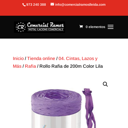
973 240 388
info@comercialramoslleida.com
Abrir barra de herramientas
0 elementos
Inicio
/
Tienda online
/
04. Cintas, Lazos y
Más
/
Rafia
/ Rollo Rafia de 200m Color Lila