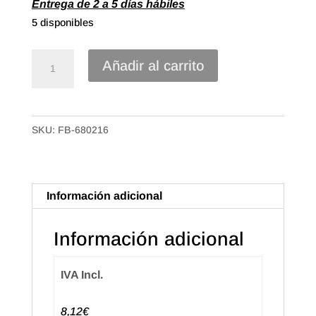
Entrega de 2 a 5 días hábiles
5 disponibles
Rollo
Añadir al carrito
Rafia
de
200m
SKU:
FB-680216
Color
Lila
cantidad
Información adicional
Información adicional
IVA Incl.
8,12€