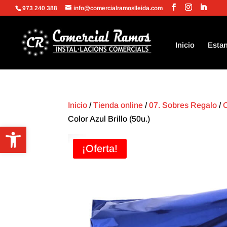
973 240 388
info@comercialramoslleida.com
Inicio
Estan
Inicio
/
Tienda online
/
07. Sobres Regalo
/
Color Azul Brillo (50u.)
Abrir barra de herramientas
¡Oferta!