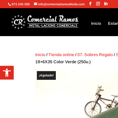
973 240 388
info@comercialramoslleida.com
Inicio
Estan
Inicio
/
Tienda online
/
07. Sobres Regalo
/
19+6X35 Color Verde (250u.)
Abrir barra de herramientas
¡Agotado!