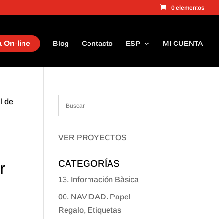
0 elementos
 On-line
Blog
Contacto
ESP
MI CUENTA
l de
VER PROYECTOS
CATEGORÍAS
r
13. Información Bàsica
00. NAVIDAD. Papel
Regalo, Etiquetas