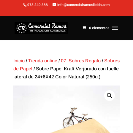
973 240 388
info@comercialramoslleida.com
Abrir barra de herramientas
0 elementos
Inicio
/
Tienda online
/
07. Sobres Regalo
/
Sobres
de Papel
/ Sobre Papel Kraft Verjurado con fuelle
lateral de 24+6X42 Color Natural (250u.)