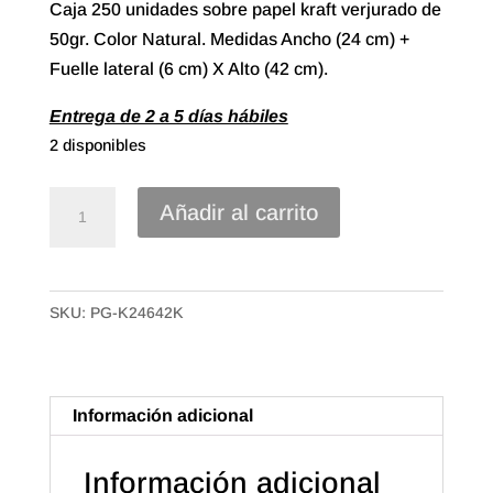
Caja 250 unidades sobre papel kraft verjurado de
50gr. Color Natural. Medidas Ancho (24 cm) +
Fuelle lateral (6 cm) X Alto (42 cm).
Entrega de 2 a 5 días hábiles
2 disponibles
Sobre
Añadir al carrito
Papel
Kraft
Verjurado
SKU:
PG-K24642K
con
fuelle
lateral
de
Información adicional
24+6X42
Color
Información adicional