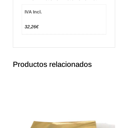
Natural
(250u.)
IVA Incl.
cantidad
32,26€
Productos relacionados