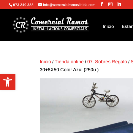
973 240 388
info@comercialramoslleida.com
Inicio
Estan
Inicio
/
Tienda online
/
07. Sobres Regalo
/
30+8X50 Color Azul (250u.)
Abrir barra de herramientas