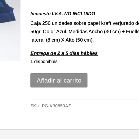
Impuesto I.V.A. NO INCLUIDO
Caja 250 unidades sobre papel kraft verjurado d
50gr. Color Azul. Medidas Ancho (30 cm) + Fuell
lateral (8 cm) X Alto (50 cm).
Entrega de 2 a 5 días hábiles
1 disponibles
Sobre
Añadir al carrito
Papel
Kraft
Verjurado
SKU:
PG-K30850AZ
con
fuelle
lateral
de