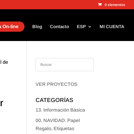
0 elementos
 On-line
Blog
Contacto
ESP
MI CUENTA
l de
VER PROYECTOS
CATEGORÍAS
r
13. Información Bàsica
00. NAVIDAD. Papel
Regalo, Etiquetas