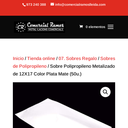
973 240 388
info@comercialramoslleida.com
Abrir barra de herramientas
0 elementos
Inicio
/
Tienda online
/
07. Sobres Regalo
/
Sobres
de Polipropileno
/ Sobre Polipropileno Metalizado
de 12X17 Color Plata Mate (50u.)