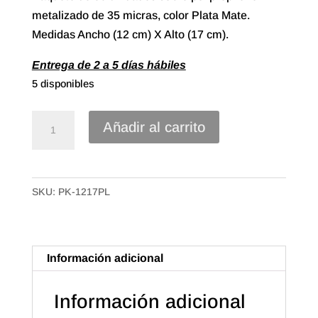
metalizado de 35 micras, color Plata Mate.
Medidas Ancho (12 cm) X Alto (17 cm).
Entrega de 2 a 5 días hábiles
5 disponibles
Sobre
Añadir al carrito
Polipropileno
Metalizado
de
SKU:
PK-1217PL
12X17
Color
Plata
Mate
Información adicional
(50u.)
cantidad
Información adicional