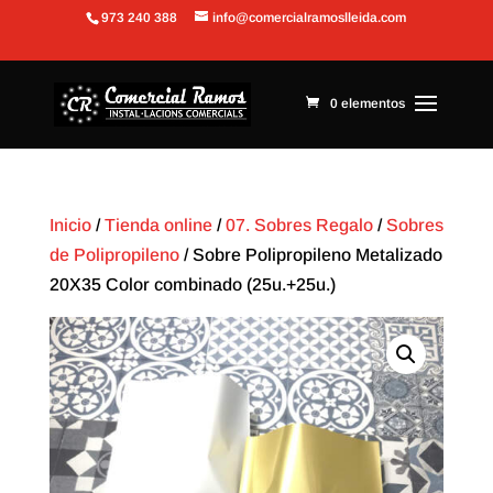
973 240 388
info@comercialramoslleida.com
Abrir barra de herramientas
0 elementos
Inicio
/
Tienda online
/
07. Sobres Regalo
/
Sobres
de Polipropileno
/ Sobre Polipropileno Metalizado
20X35 Color combinado (25u.+25u.)