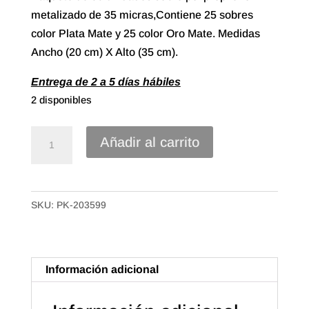
metalizado de 35 micras,Contiene 25 sobres
color Plata Mate y 25 color Oro Mate. Medidas
Ancho (20 cm) X Alto (35 cm).
Entrega de 2 a 5 días hábiles
2 disponibles
Sobre
Añadir al carrito
Polipropileno
Metalizado
20X35
SKU:
PK-203599
Color
combinado
(25u.+25u.)
cantidad
Información adicional