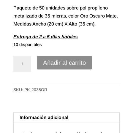
Paquete de 50 unidades sobre polipropileno
metalizado de 35 micras, color Oro Oscuro Mate.
Medidas Ancho (20 cm) X Alto (35 cm).
Entrega de 2 a 5 días hábiles
10 disponibles
Sobre
Añadir al carrito
Polipropileno
Metalizado
de
SKU:
PK-2035OR
20X35
Color
Oro
Oscuro
Información adicional
Mate
(50u.)