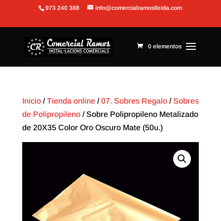
973 240 388
info@comercialramoslleida.com
Abrir barra de herramientas
0 elementos
Inicio
/
Tienda online
/
07. Sobres Regalo
/
Sobres
de Polipropileno
/ Sobre Polipropileno Metalizado
de 20X35 Color Oro Oscuro Mate (50u.)