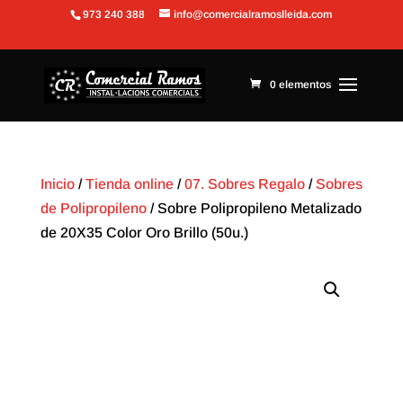
973 240 388
info@comercialramoslleida.com
Abrir barra de herramientas
0 elementos
Inicio
/
Tienda online
/
07. Sobres Regalo
/
Sobres
de Polipropileno
/ Sobre Polipropileno Metalizado
de 20X35 Color Oro Brillo (50u.)