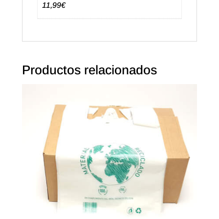
en
11,99€
inglés
cantidad
Productos relacionados