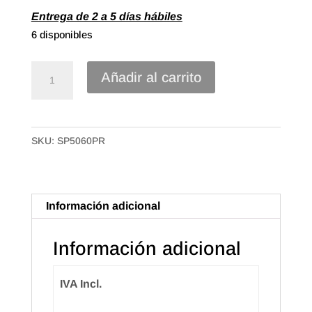
Entrega de 2 a 5 días hábiles
6 disponibles
Bolsa
Añadir al carrito
Camiseta
Plástico
70%
SKU:
SP5060PR
reciclado
de
50x60
50mc.
Información adicional
Paquete
de
Información adicional
100
uds.
IVA Incl.
Texto