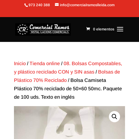
973 240 388
info@comercialramoslleida.com
Abrir barra de herramientas
0 elementos
Inicio
/
Tienda online
/
08. Bolsas Compostables,
y plástico reciclado CON y SIN asas
/
Bolsas de
Plástico 70% Reciclado
/ Bolsa Camiseta
Plástico 70% reciclado de 50×60 50mc. Paquete
de 100 uds. Texto en inglés