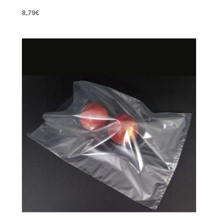
8,79
€