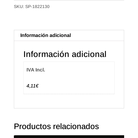
de
SKU:
SP-1822130
18X22
galga_130.
Paquete
de
Información adicional
400gr.
cantidad
Información adicional
IVA Incl.
4,11€
Productos relacionados