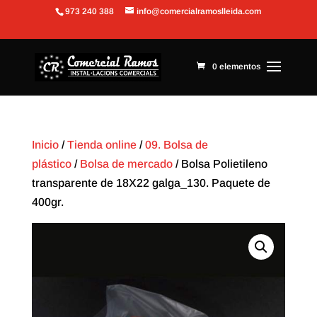
973 240 388
info@comercialramoslleida.com
Abrir barra de herramientas
0 elementos
Inicio
/
Tienda online
/
09. Bolsa de
plástico
/
Bolsa de mercado
/ Bolsa Polietileno
transparente de 18X22 galga_130. Paquete de
400gr.