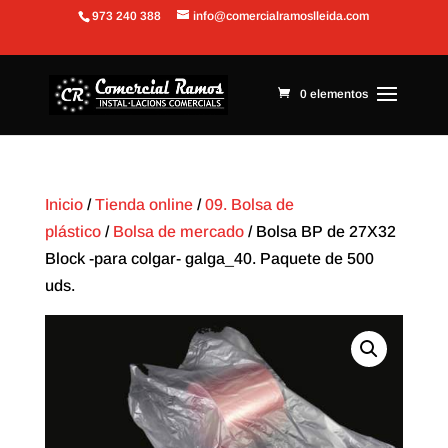
973 240 388
info@comercialramoslleida.com
Abrir barra de herramientas
0 elementos
Inicio
/
Tienda online
/
09. Bolsa de
plástico
/
Bolsa de mercado
/ Bolsa BP de 27X32
Block -para colgar- galga_40. Paquete de 500
uds.