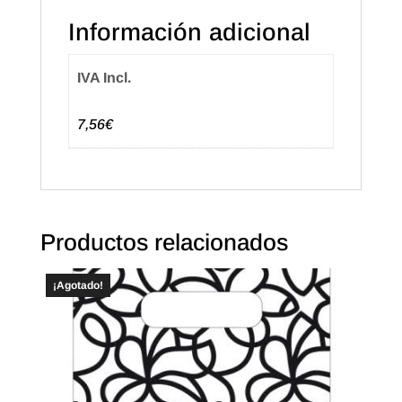
Paquete
Información adicional
de
500
IVA Incl.
uds.
cantidad
7,56€
Productos relacionados
¡Agotado!