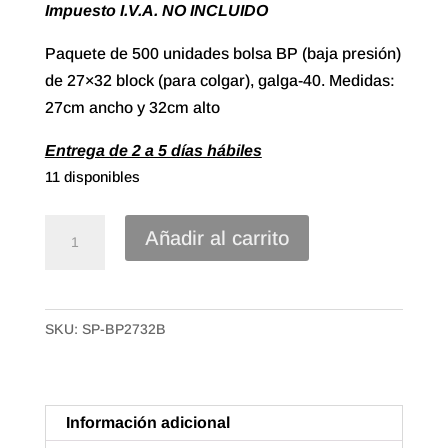
Impuesto I.V.A. NO INCLUIDO
Paquete de 500 unidades bolsa BP (baja presión)
de 27×32 block (para colgar), galga-40. Medidas:
27cm ancho y 32cm alto
Entrega de 2 a 5 días hábiles
11 disponibles
Bolsa
Añadir al carrito
BP
de
27X32
SKU:
SP-BP2732B
Block
-
para
colgar-
Información adicional
galga_40.