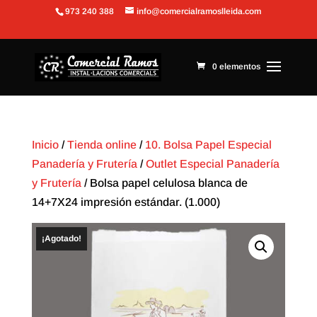
973 240 388
info@comercialramoslleida.com
Abrir barra de herramientas
0 elementos
Inicio
/
Tienda online
/
10. Bolsa Papel Especial
Panadería y Frutería
/
Outlet Especial Panadería
y Frutería
/ Bolsa papel celulosa blanca de
14+7X24 impresión estándar. (1.000)
¡Agotado!