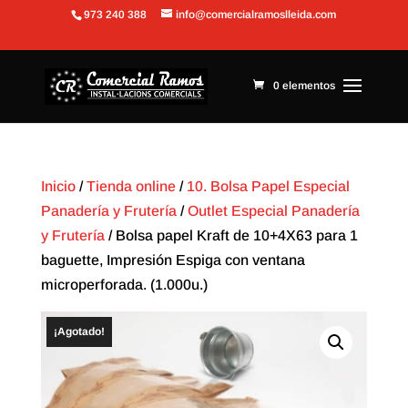
973 240 388
info@comercialramoslleida.com
Abrir barra de herramientas
0 elementos
Inicio
/
Tienda online
/
10. Bolsa Papel Especial
Panadería y Frutería
/
Outlet Especial Panadería
y Frutería
/ Bolsa papel Kraft de 10+4X63 para 1
baguette, Impresión Espiga con ventana
microperforada. (1.000u.)
¡Agotado!