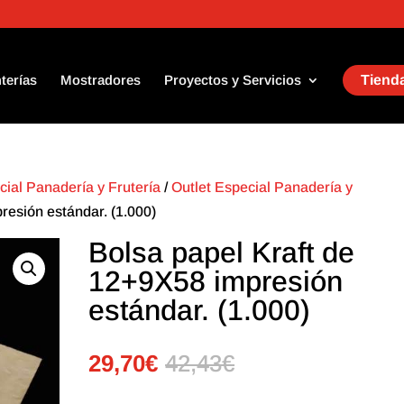
terías
Mostradores
Proyectos y Servicios
Tienda
cial Panadería y Frutería
/
Outlet Especial Panadería y
resión estándar. (1.000)
Bolsa papel Kraft de
12+9X58 impresión
estándar. (1.000)
29,70
€
42,43
€