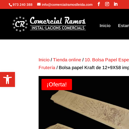
973 240 388
info@comercialramoslleida.com
Inicio
Estan
Inicio
/
Tienda online
/
10. Bolsa Papel Espe
Frutería
/ Bolsa papel Kraft de 12+9X58 imp
Abrir barra de herramientas
¡Oferta!