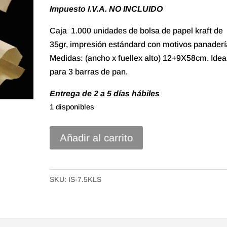
Impuesto I.V.A. NO INCLUIDO
Caja 1.000 unidades de bolsa de papel kraft de
35gr, impresión estándard con motivos panaderí
Medidas: (ancho x fuellex alto) 12+9X58cm. Idea
para 3 barras de pan.
Entrega de 2 a 5 días hábiles
1 disponibles
Bolsa
Añadir al carrito
papel
Kraft
de
SKU:
IS-7.5KLS
12+9X58
impresión
estándar.