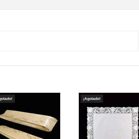
impresión
estándar.
(1.000u.)
cantidad
gotado!
¡Agotado!