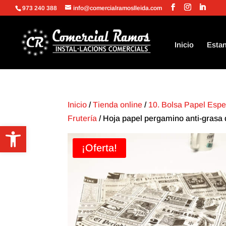
973 240 388
info@comercialramoslleida.com
Inicio
Estan
Inicio
/
Tienda online
/
10. Bolsa Papel Espe
Frutería
/ Hoja papel pergamino anti-grasa 
Abrir barra de herramientas
¡Oferta!