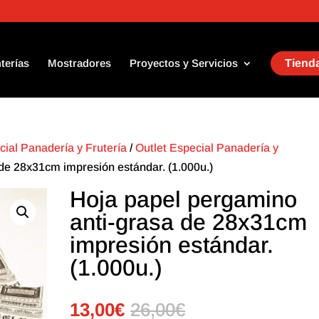
terías
Mostradores
Proyectos y Servicios
Tienda
cial Panadería y Frutería
/
Outlet Especial Panadería y
de 28x31cm impresión estándar. (1.000u.)
Hoja papel pergamino
anti-grasa de 28x31cm
impresión estándar.
(1.000u.)
13,00
€
26,00
€