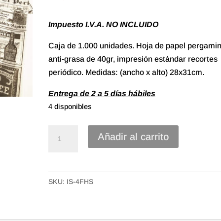
Impuesto I.V.A. NO INCLUIDO
Caja de 1.000 unidades. Hoja de papel pergami
anti-grasa de 40gr, impresión estándar recortes
periódico. Medidas: (ancho x alto) 28x31cm.
Entrega de 2 a 5 días hábiles
4 disponibles
Hoja
Añadir al carrito
papel
pergamino
anti-
SKU:
IS-4FHS
grasa
de
28x31cm