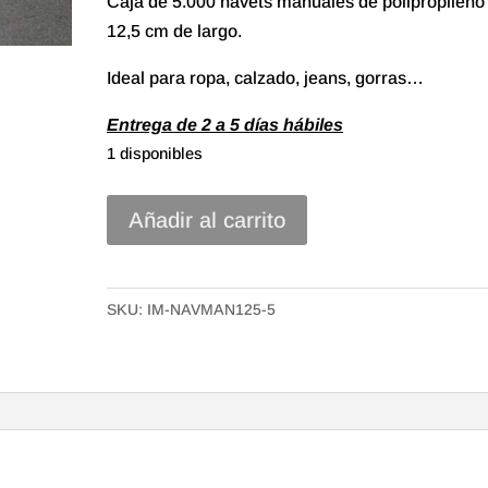
Caja de 5.000 navets manuales de polipropileno
12,5 cm de largo.
Ideal para ropa, calzado, jeans, gorras…
Entrega de 2 a 5 días hábiles
1 disponibles
Caja
Añadir al carrito
5.000
uds.
Navetes
SKU:
IM-NAVMAN125-5
manuales
de
125mm
cantidad