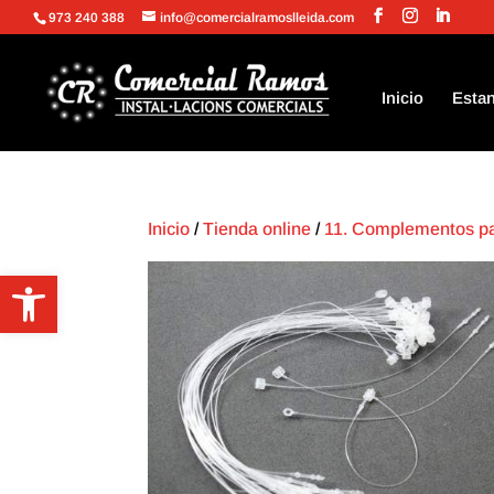
973 240 388
info@comercialramoslleida.com
Inicio
Estan
Inicio
/
Tienda online
/
11. Complementos p
Abrir barra de herramientas