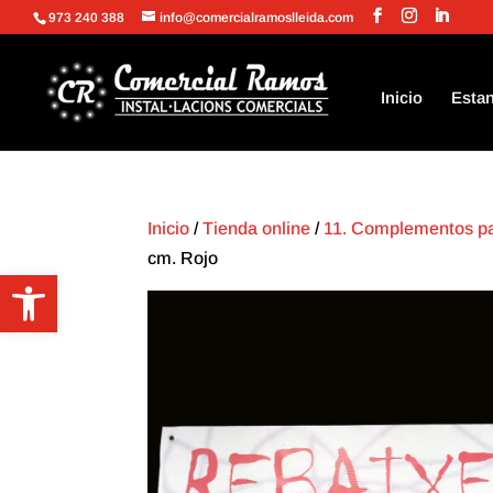
973 240 388
info@comercialramoslleida.com
Inicio
Estan
Inicio
/
Tienda online
/
11. Complementos p
cm. Rojo
Abrir barra de herramientas