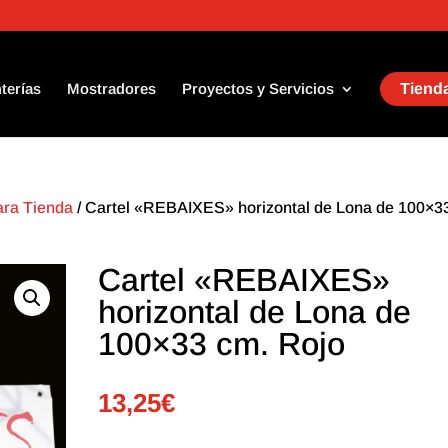
terías
Mostradores
Proyectos y Servicios
Tienda
ara Tienda
/ Cartel «REBAIXES» horizontal de Lona de 100×3
Cartel «REBAIXES»
horizontal de Lona de
100×33 cm. Rojo
13,25
€