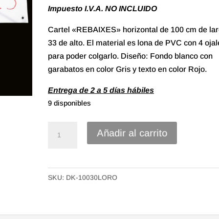
Impuesto I.V.A. NO INCLUIDO
Cartel «REBAIXES» horizontal de 100 cm de lar
33 de alto. El material es lona de PVC con 4 ojal
para poder colgarlo. Diseño: Fondo blanco con
garabatos en color Gris y texto en color Rojo.
Entrega de 2 a 5 días hábiles
9 disponibles
Cartel
Añadir al carrito
"REBAIXES"
horizontal
de
SKU:
DK-10030LORO
Lona
de
100x33