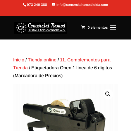
973 240 388
info@comercialramoslleida.com
Abrir barra de herramientas
0 elementos
Inicio
/
Tienda online
/
11. Complementos para
Tienda
/ Etiquetadora Open 1 línea de 6 dígitos
(Marcadora de Precios)