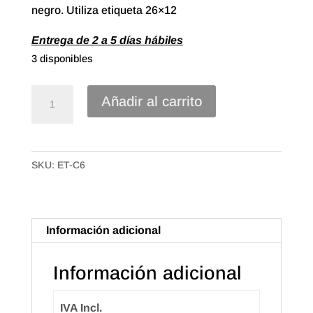
negro. Utiliza etiqueta 26×12
Entrega de 2 a 5 días hábiles
3 disponibles
Etiquetadora
Añadir al carrito
Open
1
línea
SKU:
ET-C6
de
6
dígitos
(Marcadora
Información adicional
de
Precios)
Información adicional
cantidad
IVA Incl.