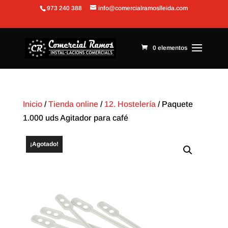
973 240 388
info@comercialramoslleida.com
Abrir barra de herramientas
0 elementos
Inicio
/
Tienda online
/
12. Hostelería
/ Paquete
1.000 uds Agitador para café
¡Agotado!