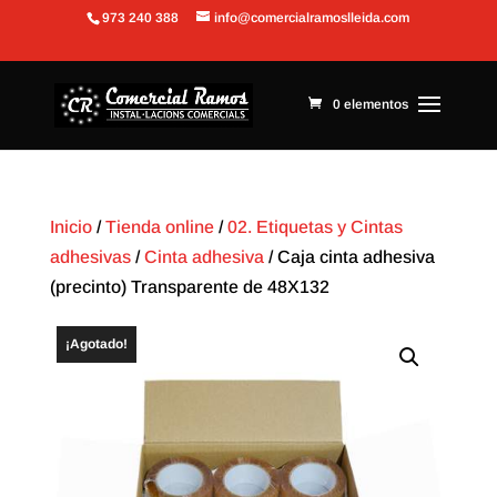
973 240 388
info@comercialramoslleida.com
Abrir barra de herramientas
0 elementos
Inicio
/
Tienda online
/
02. Etiquetas y Cintas
adhesivas
/
Cinta adhesiva
/ Caja cinta adhesiva
(precinto) Transparente de 48X132
¡Agotado!