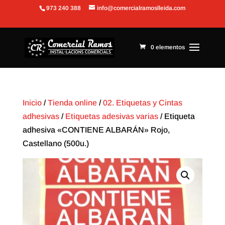
973 240 388
info@comercialramoslleida.com
Abrir barra de herramientas
0 elementos
Inicio
/
Tienda online
/
02. Etiquetas y Cintas
adhesivas
/
Etiquetas adesivas varias
/ Etiqueta
adhesiva «CONTIENE ALBARÁN» Rojo,
Castellano (500u.)