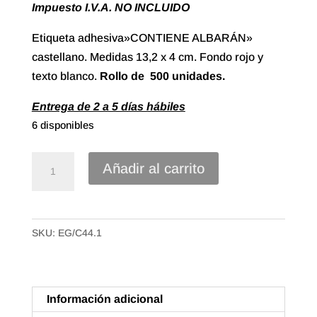
Impuesto I.V.A. NO INCLUIDO
Etiqueta adhesiva»CONTIENE ALBARÁN»
castellano. Medidas 13,2 x 4 cm. Fondo rojo y
texto blanco.
Rollo de 500 unidades.
Entrega de 2 a 5 días hábiles
6 disponibles
Etiqueta
Añadir al carrito
adhesiva
"CONTIENE
ALBARÁN"
SKU:
EG/C44.1
Rojo,
Castellano
(500u.)
cantidad
Información adicional