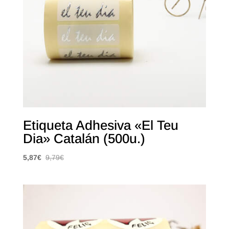
Etiqueta Adhesiva «El Teu
Dia» Catalán (500u.)
5,87
€
9,79
€