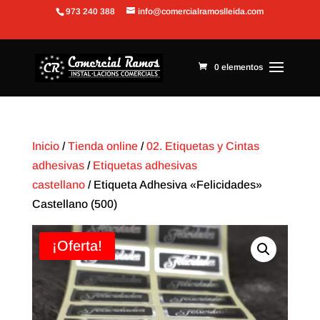
973 240 388
info@comercialramoslleida.com
Abrir barra de herramientas
0 elementos
Inicio
/
Tienda online
/
02. Etiquetas y Cintas
adhesivas
/
Etiquetas adhesivas
castellano
/ Etiqueta Adhesiva «Felicidades»
Castellano (500)
¡Oferta!