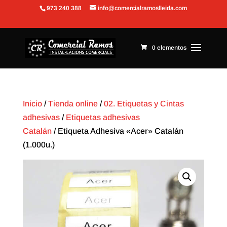
973 240 388
info@comercialramoslleida.com
Abrir barra de herramientas
0 elementos
Inicio
/
Tienda online
/
02. Etiquetas y Cintas
adhesivas
/
Etiquetas adhesivas
Catalán
/ Etiqueta Adhesiva «Acer» Catalán
(1.000u.)