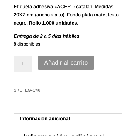
Etiqueta adhesiva «ACER » catalán. Medidas:
20X7mm (ancho x alto). Fondo plata mate, texto
negro.
Rollo
1.000 unidades.
Entrega de 2 a 5 días hábiles
8 disponibles
Etiqueta
Añadir al carrito
Adhesiva
"Acer"
Catalán
SKU:
EG-C46
(1.000u.)
cantidad
Información adicional