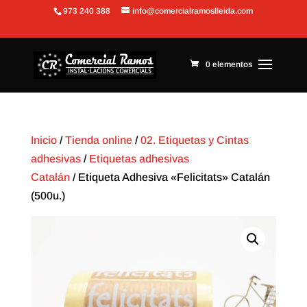
973 240 388
info@comercialramoslleida.com
Abrir barra de herramientas
0 elementos
Inicio
/
Tienda online
/
02. Etiquetas y Cintas
adhesivas
/
Etiquetas adhesivas
Catalán
/ Etiqueta Adhesiva «Felicitats» Catalán
(500u.)