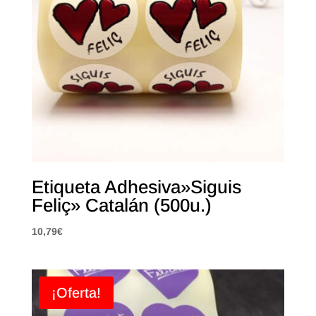
Etiqueta Adhesiva»Siguis
Feliç» Catalán (500u.)
10,79
€
¡Oferta!