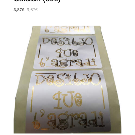
3,87
€
9,67
€