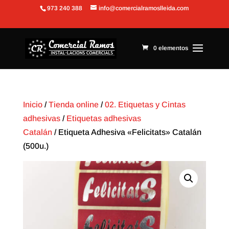
973 240 388
info@comercialramoslleida.com
Abrir barra de herramientas
0 elementos
Inicio
/
Tienda online
/
02. Etiquetas y Cintas
adhesivas
/
Etiquetas adhesivas
Catalán
/ Etiqueta Adhesiva «Felicitats» Catalán
(500u.)