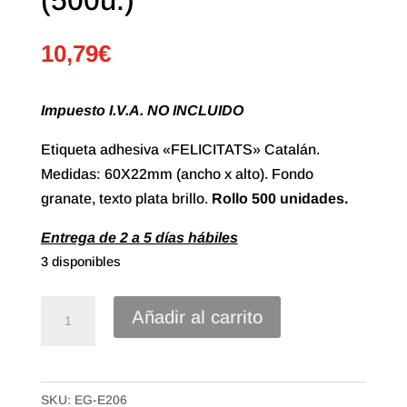
10,79
€
Impuesto I.V.A. NO INCLUIDO
Etiqueta adhesiva «FELICITATS» Catalán.
Medidas: 60X22mm (ancho x alto). Fondo
granate, texto plata brillo.
Rollo
500 unidades.
Entrega de 2 a 5 días hábiles
3 disponibles
Etiqueta
Añadir al carrito
Adhesiva
"Felicitats"
Catalán
SKU:
EG-E206
(500u.)