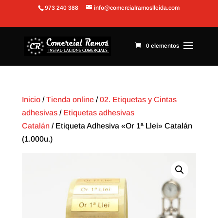
973 240 388
info@comercialramoslleida.com
Abrir barra de herramientas
0 elementos
Inicio
/
Tienda online
/
02. Etiquetas y Cintas
adhesivas
/
Etiquetas adhesivas
Catalán
/ Etiqueta Adhesiva «Or 1ª Llei» Catalán
(1.000u.)