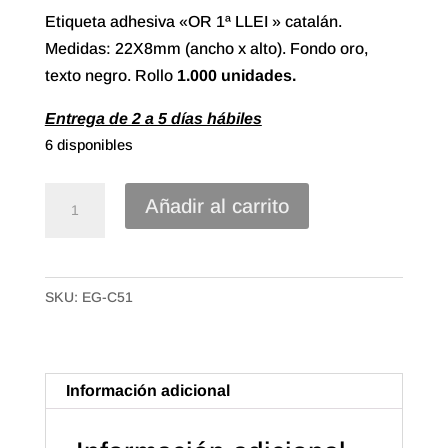
Etiqueta adhesiva «OR 1ª LLEI » catalán.
Medidas: 22X8mm (ancho x alto). Fondo oro,
texto negro. Rollo
1.000 unidades.
Entrega de 2 a 5 días hábiles
6 disponibles
Etiqueta
Añadir al carrito
Adhesiva
"Or
1ª
SKU:
EG-C51
Llei"
Catalán
(1.000u.)
cantidad
Información adicional