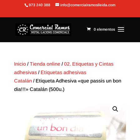
973 240 388
info@comercialramoslleida.com
Abrir barra de herramientas
0 elementos
Inicio
/
Tienda online
/
02. Etiquetas y Cintas
adhesivas
/
Etiquetas adhesivas
Catalán
/ Etiqueta Adhesiva «que passis un bon
dia!!!» Catalán (500u.)