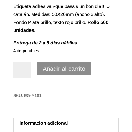
Etiqueta adhesiva «que passis un bon dia!!! »
catalán. Medidas: 50X20mm (ancho x alto).
Fondo Plata brillo, texto rojo brillo.
Rollo 500
unidades
.
Entrega de 2 a 5 días hábiles
4 disponibles
Etiqueta
Añadir al carrito
Adhesiva
"que
passis
SKU:
EG-A161
un
bon
dia!!!"
Catalán
Información adicional
(500u.)