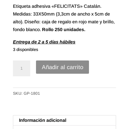
Etiqueta adhesiva «FELICITATS» Catalán.
Medidas: 33X50mm (3,3cm de ancho x 5cm de
alto). Diseño: caja de regalo en rojo mate y brillo,
fondo blanco.
Rollo
250 unidades.
Entrega de 2 a 5 días hábiles
3 disponibles
Etiqueta
Añadir al carrito
Adhesiva
"Felicitats"
Catalán.
SKU:
GP-1801
Caja
regalo
(250u.)
cantidad
Información adicional