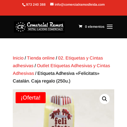
973 240 388
info@comercialramoslleida.com
Abrir barra de herramientas
0 elementos
Inicio
/
Tienda online
/
02. Etiquetas y Cintas
adhesivas
/
Outlet Etiquetas Adhesivas y Cintas
Adhesivas
/ Etiqueta Adhesiva «Felicitats»
Catalán. Caja regalo (250u.)
¡Oferta!