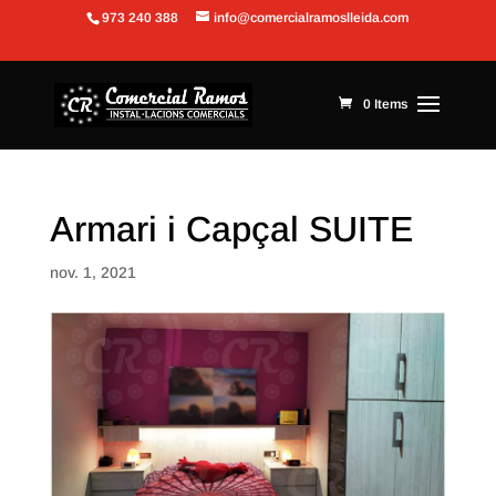
973 240 388
info@comercialramoslleida.com
Obre la barra d'eines
0 Items
Armari i Capçal SUITE
nov. 1, 2021