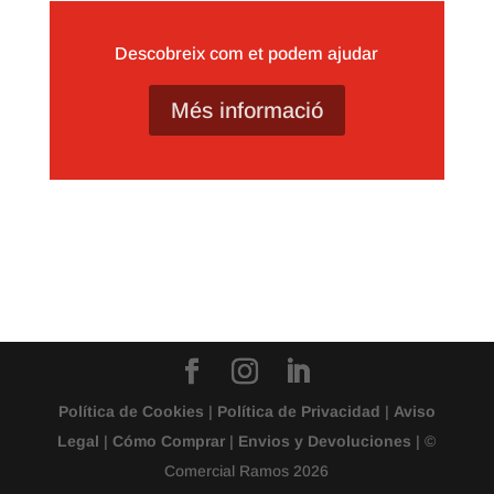
Descobreix com et podem ajudar
Més informació
Política de Cookies
|
Política de Privacidad
|
Aviso
Legal
|
Cómo Comprar
|
Envios y Devoluciones
| ©
Comercial Ramos 2026