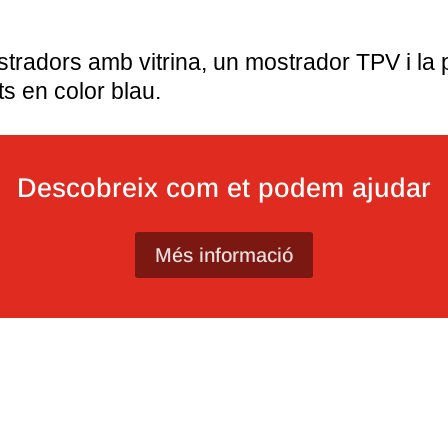
adors amb vitrina, un mostrador TPV i la 
ats en color blau.
Descobreix com et podem ajudar
Més informació