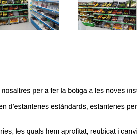
osaltres per a fer la botiga a les noves inst
n d’estanteries estàndards, estanteries per a
ies, les quals hem aprofitat, reubicat i canv