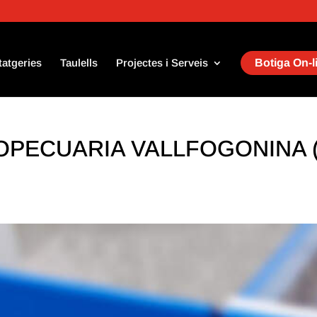
tatgeries
Taulells
Projectes i Serveis
Botiga On-l
PECUARIA VALLFOGONINA (Va