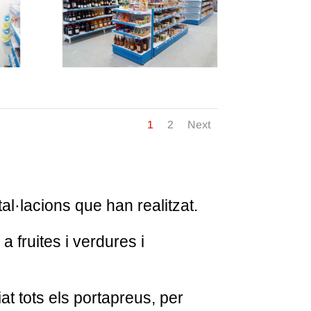
1
2
Next
al·lacions que han realitzat.
 fruites i verdures i
iat tots els portapreus, per