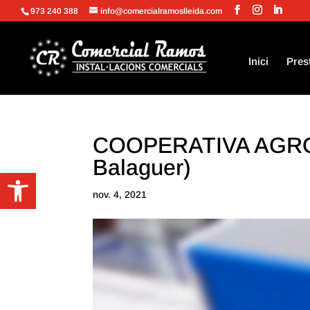
973 240 388
info@comercialramoslleida.com
Inici
Pres
COOPERATIVA AGRO
Balaguer)
Obre la barra d'eines
nov. 4, 2021