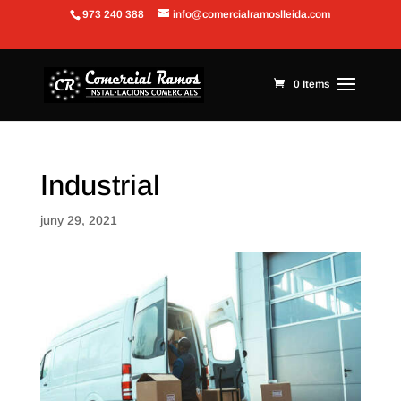
973 240 388
info@comercialramoslleida.com
Obre la barra d'eines
0 Items
Industrial
juny 29, 2021