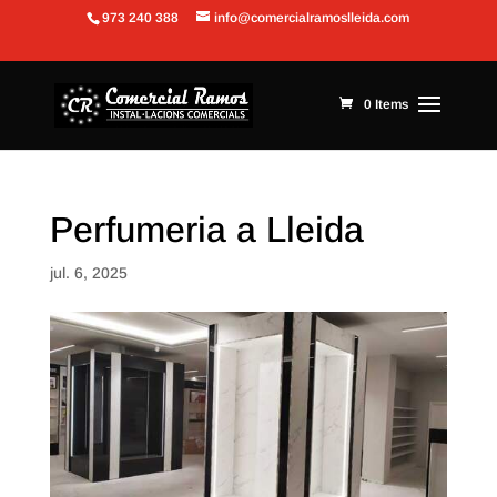
973 240 388
info@comercialramoslleida.com
Obre la barra d'eines
0 Items
Perfumeria a Lleida
jul. 6, 2025