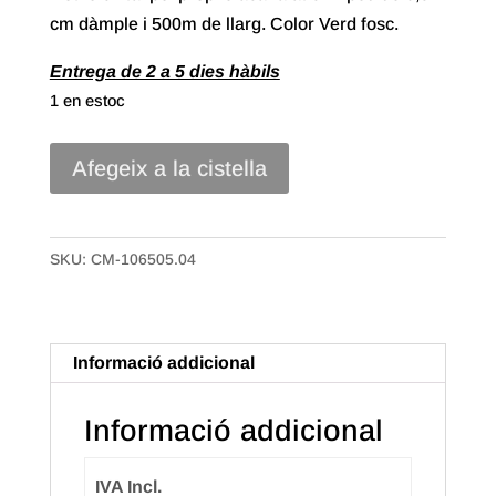
cm dàmple i 500m de llarg. Color Verd fosc.
Entrega de 2 a 5 dies hàbils
1 en estoc
quantitat
Afegeix a la cistella
de
Cinta
polipropilè
SKU:
CM-106505.04
Crimped
de
5mm
Informació addicional
Color
Verd
Informació addicional
Fosc
IVA Incl.