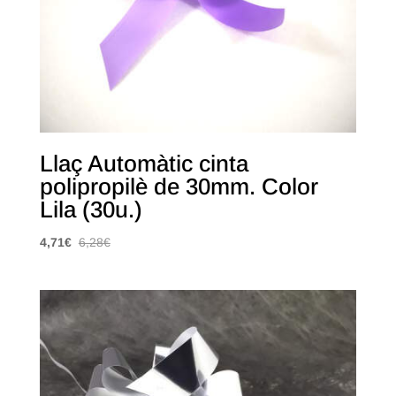
Llaç Automàtic cinta
polipropilè de 30mm. Color
Lila (30u.)
4,71
€
6,28
€