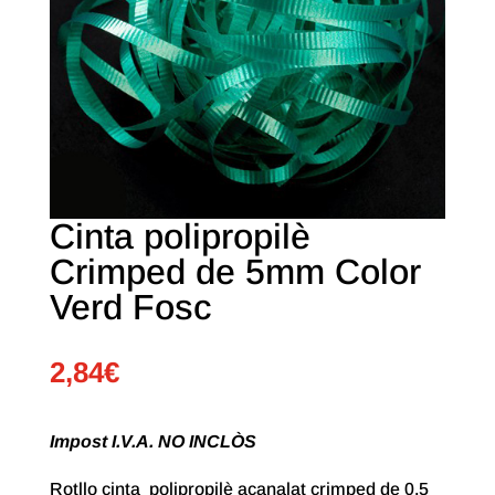
Cinta polipropilè
Crimped de 5mm Color
Verd Fosc
2,84
€
Impost I.V.A. NO INCLÒS
Rotllo cinta polipropilè acanalat crimped de 0,5