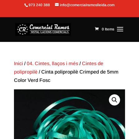
973 240 388
info@comercialramoslleida.com
Obre la barra d'eines
0 Items
Inici
/
04. Cintes, llaços i més
/
Cintes de
polipropilè
/ Cinta polipropilè Crimped de 5mm
Color Verd Fosc