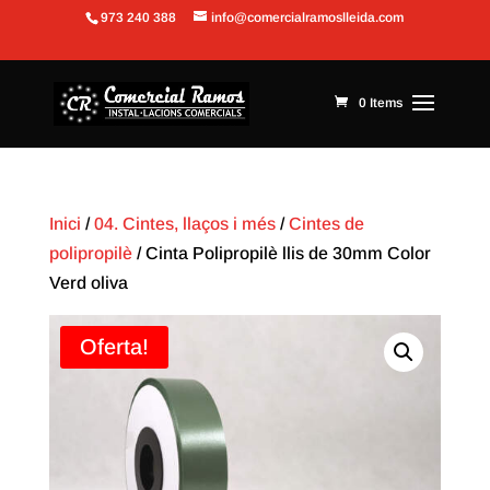
973 240 388
info@comercialramoslleida.com
Obre la barra d'eines
0 Items
Inici
/
04. Cintes, llaços i més
/
Cintes de
polipropilè
/ Cinta Polipropilè llis de 30mm Color
Verd oliva
Oferta!