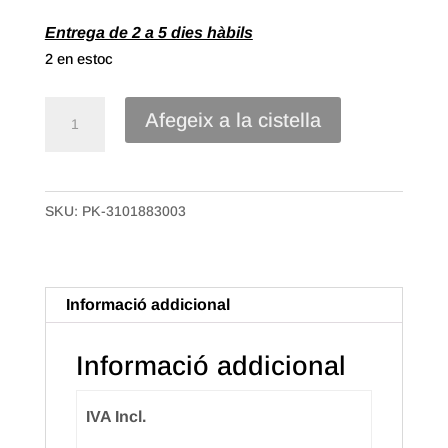
Entrega de 2 a 5 dies hàbils
2 en estoc
quantitat
Afegeix a la cistella
de
Cinta
Polipropilè
SKU:
PK-3101883003
llis
de
30mm
Color
Informació addicional
Verd
oliva
Informació addicional
IVA Incl.