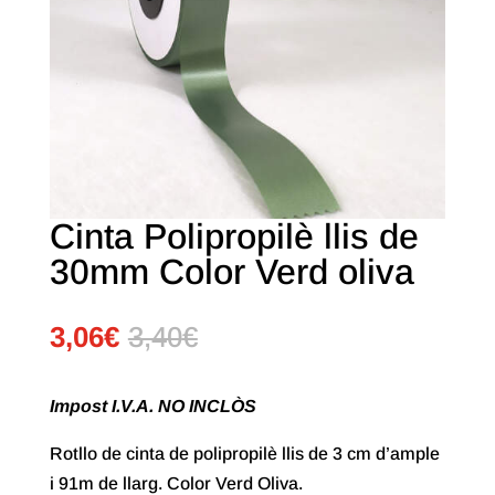
Cinta Polipropilè llis de
30mm Color Verd oliva
3,06
€
3,40
€
Impost I.V.A. NO INCLÒS
Rotllo de cinta de polipropilè llis de 3 cm d’ample
i 91m de llarg. Color Verd Oliva.