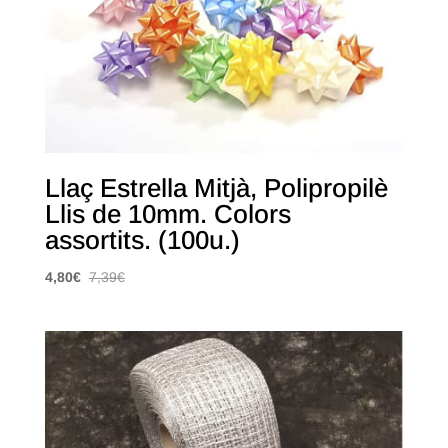
Llaç Estrella Mitjà, Polipropilè
Llis de 10mm. Colors
assortits. (100u.)
4,80
€
7,39
€