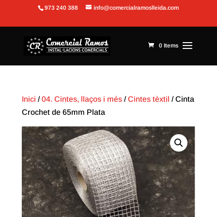
973 240 388
info@comercialramoslleida.com
Obre la barra d'eines
0 Items
Inici
/
04. Cintes, llaços i més
/
Cintes tèxtil
/ Cinta
Crochet de 65mm Plata