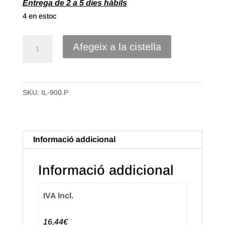
Entrega de 2 a 5 dies hàbils
4 en estoc
quantitat
Afegeix a la cistella
de
Cinta
Crochet
SKU:
IL-900.P
de
65mm
Plata
Informació addicional
Informació addicional
IVA Incl.
16,44€