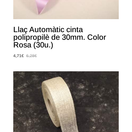
Llaç Automàtic cinta
polipropilè de 30mm. Color
Rosa (30u.)
4,71
€
6,28
€