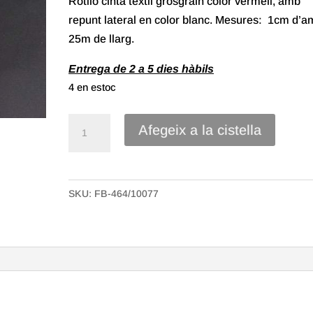
Rotllo cinta tèxtil grosgrain color vermell, amb
repunt lateral en color blanc. Mesures: 1cm d’a
25m de llarg.
Entrega de 2 a 5 dies hàbils
4 en estoc
quantitat
Afegeix a la cistella
de
Cinta
Grosgrain
SKU:
FB-464/10077
de
10mm
Color
Vermell