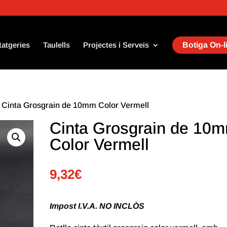
tatgeries
Taulells
Projectes i Serveis
Botiga On-l
 Cinta Grosgrain de 10mm Color Vermell
Cinta Grosgrain de 10
Color Vermell
9,32
€
Impost I.V.A. NO INCLÒS