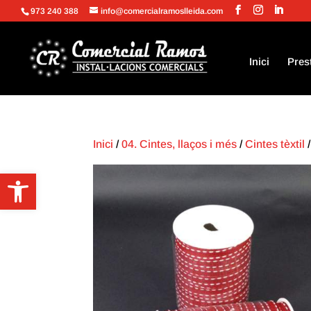
973 240 388
info@comercialramoslleida.com
Inici
Pres
Inici
/
04. Cintes, llaços i més
/
Cintes tèxtil
/
Obre la barra d'eines