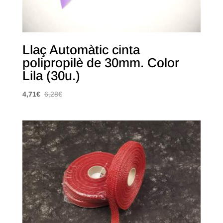
Llaç Automàtic cinta
polipropilè de 30mm. Color
Lila (30u.)
4,71
€
6,28
€