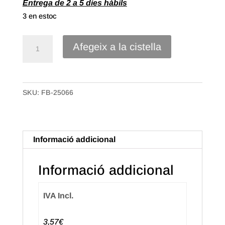
Entrega de 2 a 5 dies hàbils
3 en estoc
quantitat
Afegeix a la cistella
de
Cordó
de
SKU:
FB-25066
Cànem
de
1,5mm
Natural
Informació addicional
Informació addicional
IVA Incl.
3,57€