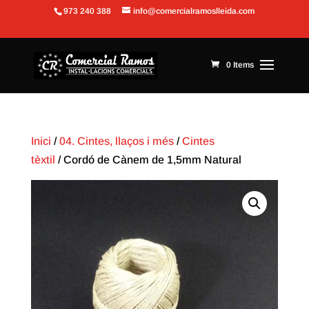
973 240 388
info@comercialramoslleida.com
Obre la barra d'eines
0 Items
Inici
/
04. Cintes, llaços i més
/
Cintes
tèxtil
/ Cordó de Cànem de 1,5mm Natural