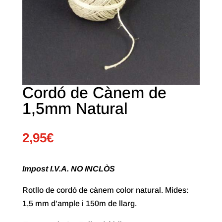
Cordó de Cànem de
1,5mm Natural
2,95
€
Impost I.V.A. NO INCLÒS
Rotllo de cordó de cànem color natural. Mides:
1,5 mm d’ample i 150m de llarg.