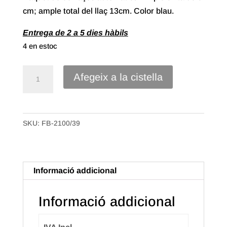
cm; ample total del llaç 13cm. Color blau.
Entrega de 2 a 5 dies hàbils
4 en estoc
quantitat
Afegeix a la cistella
de
Llaç
Automàtic
SKU:
FB-2100/39
cinta
polipropilè
de
30mm.
Informació addicional
Color
Blau
Informació addicional
(30u.)