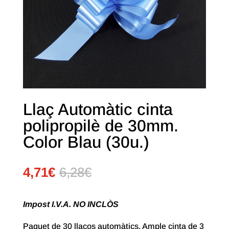
Llaç Automàtic cinta
polipropilè de 30mm.
Color Blau (30u.)
4,71
€
6,28
€
Impost I.V.A. NO INCLÒS
Paquet de 30 llaços automàtics. Ample cinta de 3