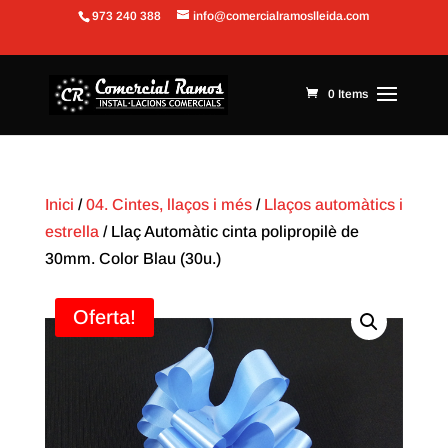
973 240 388
info@comercialramoslleida.com
Obre la barra d'eines
0 Items
Inici
/
04. Cintes, llaços i més
/
Llaços automàtics i
estrella
/ Llaç Automàtic cinta polipropilè de
30mm. Color Blau (30u.)
Oferta!