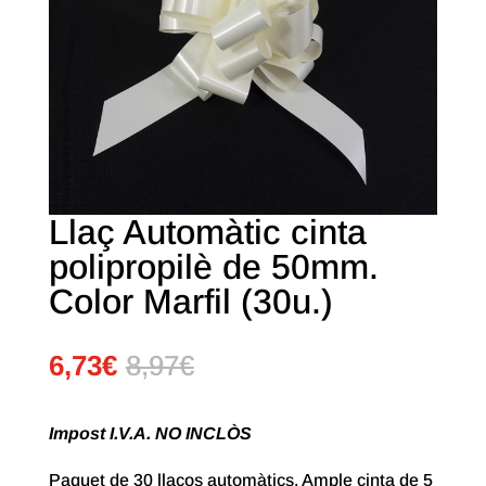
Llaç Automàtic cinta
polipropilè de 50mm.
Color Marfil (30u.)
6,73
€
8,97
€
Impost I.V.A. NO INCLÒS
Paquet de 30 llaços automàtics. Ample cinta de 5