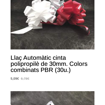
Llaç Automàtic cinta
polipropilè de 30mm. Colors
combinats PBR (30u.)
5,09
€
6,78
€