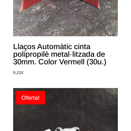
Llaços Automàtic cinta
polipropilè metal·litzada de
30mm. Color Vermell (30u.)
9,22
€
Oferta!