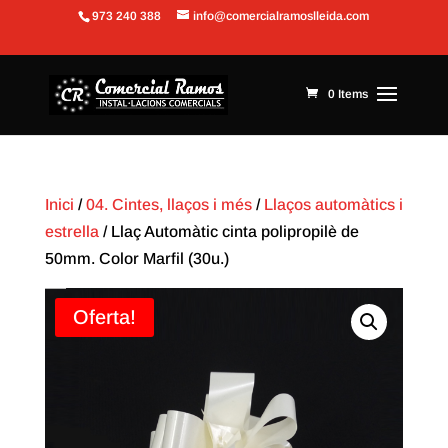
973 240 388
info@comercialramoslleida.com
Obre la barra d'eines
0 Items
Inici
/
04. Cintes, llaços i més
/
Llaços automàtics i
estrella
/ Llaç Automàtic cinta polipropilè de
50mm. Color Marfil (30u.)
Oferta!