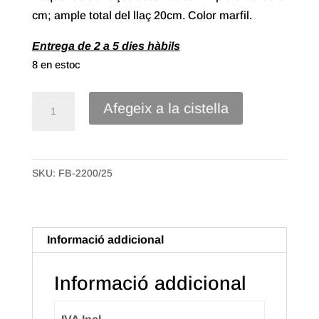
cm; ample total del llaç 20cm. Color marfil.
Entrega de 2 a 5 dies hàbils
8 en estoc
quantitat
Afegeix a la cistella
de
Llaç
Automàtic
SKU:
FB-2200/25
cinta
polipropilè
de
50mm.
Informació addicional
Color
Marfil
Informació addicional
(30u.)